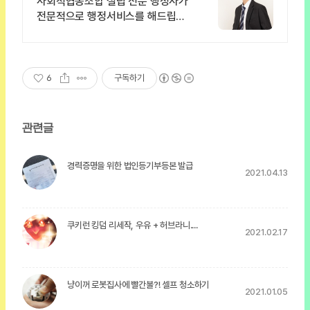
사회적협동조합 설립 전문 행정사가
전문적으로 행정서비스를 해드립니
다.
6
구독하기
관련글
경력증명을 위한 법인등기부등본 발급
2021.04.13
쿠키런 킹덤 리세작, 우유 + 허브라니....
2021.02.17
냥이꺼 로봇집사에 빨간불?! 셀프 청소하기
2021.01.05