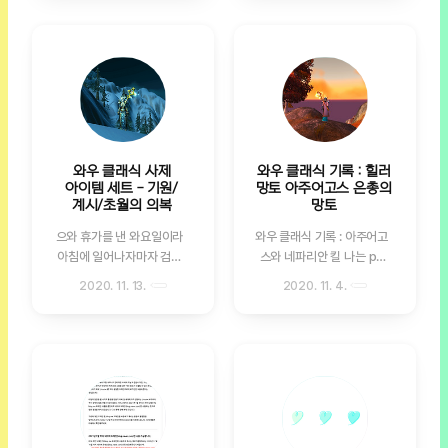
흔한게 오뎅꼬치, 그리고 보
에 업무용으로 사용할 다이
하면 거의 에스프레소는 거
조합 품앗이마을 사회적협
름이가 열광했던 캣피싱토
어리는 이미 구매했고 탁상
의 확정으로 나오고 두어가
동조합 품앗이마을은 품앗
이? 그리고 지금의 카샤카샤
달력은 으레 이 달력을 사려
지의 에픽이 더 나오는데 좋
이생협과 제휴한 친환경 로
같은 반짝이는 비
고 기다리고 있었다. 찰카기
은게 나왔을 때 캡쳐를 해뒀
컬푸드 매장의 브랜드로 품
www.eoom.net 로봇집사
김하연 작가의 이천이십일
다. 남자친구 한테 자랑하면
앗이생협의 조합원 전용 매
를 작동해두면 한참을 따라
년 길고양이 사진 달력 모두
서 놀릴라고! >ㅁㅁ
장입니다. 품앗이마을에 오
다니며 노는 밤이를 보면 뿌
늙어서 죽었으면 좋겠다. 길
시..
듯, 그런데 어느날 부터 작동
고양이 새끼 생존율 25%.
와우 클래식 사제
와우 클래식 기록 : 힐러
이 시원찮아졌다. 로봇집사
평균 수명 2~3년. 그들이
아이템 세트 - 기원/
망토 아주어고스 은총의
야 아프면 안돼! 하지만 다행
우리 곁에서 바람처럼 사라
계시/초월의 의복
망토
히 기기 자체의 고장은 아니
지는 현실이 아픕니다. 잠시
으와 휴가를 낸 와요일이라
와우 클래식 기록 : 아주어고
었다. 로봇집사 이 증상은 고
머물다 가는 것이 아니라 주
아침에 일어나자마자 검둥
스와 네파리안 킬 나는 pc
장이 아니에요! 로봇집사를
어진 삶을 다 누리고 늙어서
을 다녀왔다. 비록 좋은 템이
게임이건 모바일 게임이건
잘 사용하고 있었는데 어느
떠나게 하는 꿈을 꾸고 있습
2020. 11. 13.
2020. 11. 4.
1도 드랍되지 않은 망시드
한가지 게임을 묵묵히 하는
시점부터 정상적인 작동이
니다. 혼자 애쓰면 꿈이지만
공격대였지만 내가 원하는
편이다. 요즘은 스마트폰 게
되지 않고 다음과 같은 현상
함께 노력하면 희망이 됩니
단 하나. 초월의 로브가 드랍
임은 눈이 너무 피곤해서 하
이 보여진다면 셀프 청소가
다. 받은지는 꽤 오래 되었는
되었으니 모든 걸 용서한다.
지 않고 있다. 그래서 하는
필요한 시점이다. 완충 후에
데 사진 찍어야 두고 보고만
후후후, 그렇게 3티어인 초
게임은 와우 클래식이 유일
전원버튼을 켜도 한쪽에만
있다가 밤이가 그 앞에서 재
월의 의복도 풀셋을 갖추었
하지. 히히, 어렸을
빨간 불이 들어온다. 한쪽 방
롱 부리는 걸 보고 부리나케
지. 😍 그런 의미에서 셋트
www.eoom.net 칼림도어
향으로만 아주 느린 속도로
카메라를 들었다. 근데 뒤로
아이템 다 들고 던모로 한번
아즈샤라에 랜덤으로 출몰
작동을 하거나, 멈..
갔네..