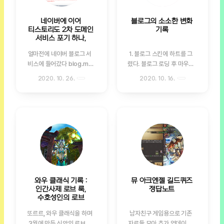
나갔다 왔다. 한국도 겨울인
하는 아주어고스를 사냥하
데 캐릭터도 입김이 나고 있
는 공격대에 운이 좋게 몇번
네이버에 이어
블로그의 소소한 변화
다;;; 0티어 - 기원의 의복 1
참가하기는 했지만 번번히
티스토리도 2차 도메인
기록
티어 셋트 아이템은 4대 인
나오지 않았던 아이템 은총
서비스 포기 하나,
던을 통해 파밍할 수 있다.
의 망토! 밀리 딜러들은 화산
얼마전에 네이버 블로그 서
1. 블로그 스킨에 하트를 그
요즘은 1티어 안맞추고 만렙
심장부의 라그나로스를 잡
비스에 들어갔다 blog.me
렸다. 블로그 로딩 후 마우스
전에 화심 입장 퀘를 하고 바
으면 드랍되는 장막의 망토
도메인 서비스가 활성화 되
를 끝까지 내리면 스크롤을
로 화심 버스타는게 루트라
가 하얀색 망토라 예쁜데, 힐
2020. 10. 26.
2020. 10. 16.
지 않는 것을 보고 네이버는
하는 동안 하트가 그려진다.
서 거의 안맞추는 아이템. 근
러가 착용할 수 있는 스탯의
2차 도메인을 포기하는건가
어린이가 보내준 draw 코
데 나는 또... 성격이 안그래
하얀색 망토는 은총의 망토
싶었는데 결국 종료 안내 메
드를 살짝 수정해서 응용해
서 1티어 다 파밍하고 화심
가 유일한데... 문제는 잡을
일이 왔다. 21년 1월 부터는
보았다. 뭔가 스크립트를 안
을 갔었지... 깔깔, 15년전에
일이 거의 없다. 흑흑, 다른
네이버 도메인만 서비스가
다면 더 근사하게 바꿀 수 있
게임할때도 로브 안나와서
공격대 던전은 일주일에 한
가능하다고 하니, 그동안 로
었을텐데 나는 여기까지....
상층을 47번 갔었는데 이번
번씩 리셋되기 때문에 와요
그인 풀림 현상으로 계속 문
그러니까 스크롤 다 내려봐
도 진짜 만만치..
일에는 한번씩 희망을 가질
제가 되었던 티스토리도 결
주세요! 엣헴. 별 정보 없는
수 있는데... 와요일..
국엔 2차 도메인 서비스를
포스팅을 인내를 가지고 끝
종료하는게 수순인가 하는
까지 봐 주신 분들에게 보내
와우 클래식 기록 :
뮤 아크엔젤 길드퀴즈
생각이 든다. 하.... 내 개인
는 마음입니다 ❤❤❤ 2. 블
인간사제 로브 룩,
정답노트
도메인은 20대 부터 딱히
로그에 애드센스 광고를 달
수호성인의 로브
중요한 목적으로 사용하지
았다. 요즘 다들 월급 외 부
또르르, 와우 클래식을 하며
남자친구 게임용으로 기존
않아도 장기간 비용을 지불
수입에 대한 이야기들을 많
3월에 만든 신앙의 로브를
자료들 모아 추가 업데이트,
하며 유지해 온 도메인이고,
이 하니 그동안 터부시 했던