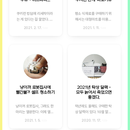
사용하던 번호가 등록되어
가족관계증명서, 사대보험
있는 곳도 있으니 말 다했
득실확인서 등 기존의 서류
쿠키런 킹덤에 리세작이라
평소 식재료를 구매하기 위
지.... 🤣 어쨌든 주문을 하면
를 발급받는데 전혀 문제가
는 게 있다는 걸 알았다. 리
해서는 대형마트를 이용하
서 옛날 번호를 발견했으니
없었는데 인터넷 등기소는
세작이라는 걸 먼저 알았더
지 않는다. 대형마트는 보통
변경해줘야지. 현재 사용중
지원하지 않는 프린터라고
2021. 2. 17.
2021. 1. 11.
라면 좋았을 것을 이미 쿠키
주류를 사거나, 허브류, 또는
인 번호를 넣고 인증번호를
나오고, 프린터를 등록 후
런 킹덤을 한참 재미있게 하
수입 양념 같은거 사러 가는
기다린다. 어? 유효시간이
2-3주 후에 가능할 수도 있
고 있는데 나는 원래 부계정
편이고 신선식품은 보통 한
지났는데도 인증번호가 오
다고 안내되어 있어 온라인
이나 부캐릭을 못키우는 캐
살림과 품앗이마을을 이용
지 않아 물음표를 그리다 떠
발급 서비스는 이용하지 못
릭이라... 리세작이라는 걸
한다. 한 두가지 품목이 떨어
오른 기억. 밀리 자동급식기
했다. 오프라인 발급 법인등
알아도 새로 키울 엄두가 나
졌을땐 집앞 슈퍼를 이용하
를 구매하고 설치를 위해 가
기부등본 발급을 위해 오프
질 않았다. 늦었다고 생각할
기도 하고. 딱히 거창한 이유
입을 진행할때도 인증번호
라인 발급 방법을 검색해보
때가 제일 빠른 법인데 미련
가 있다기 보다 운영 취지도
가 오지 않아서 남자친구 번
니 법인 RF카드가 필요하다
을 버리지 못하지... 우유 캐
좋은데 마트 보다 신선한 야
호를..
고 나..
릭 빼고는 에소/허브/다크초
채를 싸게 구매 가능하고,
냥이꺼 로봇집사에
2021년 탁상 달력 -
코/감초/석류를 이미 다 가
1+1 제품이 필요없는 상황
빨간불?! 셀프 청소하기
모두 늙어서 죽었으면
지고 있던 상황이라 리세작
이라 적당한 양을 구매할 수
좋겠다.
이라는게 굳이 필요가 없는
있어서 좋다. 식구가 많은 가
냥이꺼 로봇집사, 그래도 한
작년에도 올해도 구매한 탁
상황이기도 했다. 하지만 내
정이라면 1+1이 훨씬 좋겠
마리는 열광한다. 이제 열다
상 달력이 있다. 10월 말이
계정을 보고 맨날 우유타령
지만 나같은 경우는 돈내고
섯살이 된 보름이가 아깽이
되면 슬슬 새 달력과 다이어
하는 나에게 배가 불렀다고
버릴 음식을 사는거라 적당
2021. 1. 5.
2020. 11. 17.
시절엔 지금처럼 다양한 장
리에 대한 프로모션이 쏟아
핀잔주는 남자친구를 위해
한 가격에 적당한 양을 사는
난감이 없었던 것 같은데...
져 나오기 시작하는데, 내년
리세작을 해봤다. 리세작을
게 효율적이다. 사회적협동