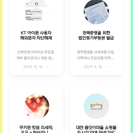
KT 아이폰 사용자
경력증명을 위한
해외문자 차단해제
법인등기부등본 발급
오랫만에 아이허브 주문을
경력증명을 사대보험 가입
하러 들어갔더니 계정 정보
이력이나 건강보험 자격득
의 전화번호가 바뀌기 전의
실 확인 서류로만 가능하면
2021. 12. 14.
2021. 4. 13.
정보였다. 새주인의 입장에
좋은데 이번엔 오래전에 일
선 스팸도 많이 갈거라 보이
했던 회사가 지금은 폐업 처
는 즉시 변경하려고 하고는
리된 상황이라 증명을 위해
있다. 은행과 보험사 같은 경
법인등기부등본이 필요하다
우는 한번에 변경되는 서비
고 한다. 온라인 발급 인터넷
스가 있었던 것 같은데 웹사
등기소(www.iros.go.kr)
이트의 경우는 일일이 변경
를 통해 온라인으로도 발급
해줘야 하다보니 오랫동안
이 가능하지만 정부24나 국
사용하지 않은 사이트의 경
민건강보험 사이트와는 달
우는 아직도 옛날 번호로 등
리 인쇄 가능한 프린트 조건
쿠키런 킹덤 리세작,
대전 품앗이마을 쇼핑몰
록되어 있다. 하긴 20대에
이 까다롭다. 주민등록등본,
우유 + 허브라니....
두시간 안에 '바로가유'